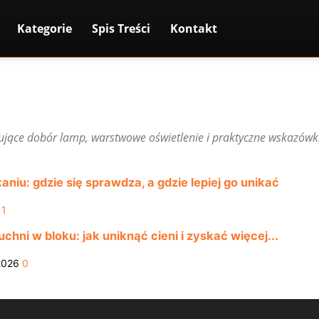
Kategorie
Spis Treści
Kontakt
jące dobór lamp, warstwowe oświetlenie i praktyczne wskazów
iu: gdzie się sprawdza, a gdzie lepiej go unikać
1
chni w bloku: jak uniknąć cieni i zyskać więcej...
2026
0