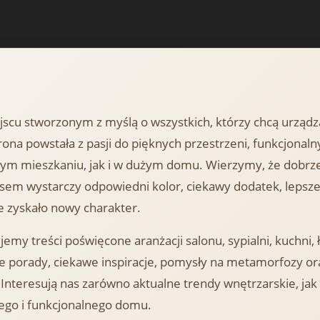
jscu stworzonym z myślą o wszystkich, którzy chcą urząd
ona powstała z pasji do pięknych przestrzeni, funkcjonalny
m mieszkaniu, jak i w dużym domu. Wierzymy, że dobrze
asem wystarczy odpowiedni kolor, ciekawy dodatek, lepsz
e zyskało nowy charakter.
emy treści poświęcone aranżacji salonu, sypialni, kuchni,
e porady, ciekawe inspiracje, pomysły na metamorfozy or
Interesują nas zarówno aktualne trendy wnętrzarskie, ja
ego i funkcjonalnego domu.