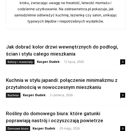
kroku, zwracając uwagę na trwałość, łatwość montażu i
codzienne użytkowanie. Na zebrawnetrza.pl pokazuje, jak
samodzielnie odświeżyć kuchnię, łazienkę czy salon, unikając
typowych błędów i niepotrzebnych wydatków.
Jak dobrać kolor drzwi wewnętrznych do podłogi,
ścian i stylu całego mieszkania
Kacper Dudek
-
12 lipca, 2026
Kolory i materiały
0
Kuchnia w stylu japandi: połączenie minimalizmu z
przytulnością w nowoczesnym mieszkaniu
Kacper Dudek
-
2 czerwca, 2026
Kuchnia
0
Rośliny do domowego biura: które gatunki
poprawiają nastrój i oczyszczają powietrze
Kacper Dudek
-
29 maja, 2026
Domowe biuro
0