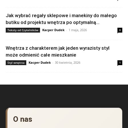
Jak wybrać regały sklepowe i manekiny do małego
butiku od projektu wnętrza po optymalną...
Kacper Dudek
-
1 maja, 2026
Teksty od Czytelników
0
Wnętrza z charakterem jak jeden wyrazisty styl
może odmienić całe mieszkanie
Kacper Dudek
-
30 kwietnia, 2026
Styl wnętrza
1
O nas