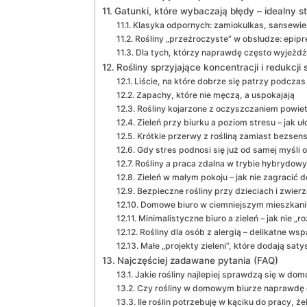
Gatunki, które wybaczają błędy – idealny 
Klasyka odpornych: zamiokulkas, sansewie
Rośliny „przeźroczyste” w obsłudze: epipr
Dla tych, którzy naprawdę często wyjeżdż
Rośliny sprzyjające koncentracji i redukcji 
Liście, na które dobrze się patrzy podczas
Zapachy, które nie męczą, a uspokajają
Rośliny kojarzone z oczyszczaniem powie
Zieleń przy biurku a poziom stresu – jak u
Krótkie przerwy z rośliną zamiast bezsen
Gdy stres podnosi się już od samej myśli o
Rośliny a praca zdalna w trybie hybrydow
Zieleń w małym pokoju – jak nie zagracić
Bezpieczne rośliny przy dzieciach i zwier
Domowe biuro w ciemniejszym mieszkani
Minimalistyczne biuro a zieleń – jak nie „
Rośliny dla osób z alergią – delikatne w
Małe „projekty zieleni”, które dodają satys
Najczęściej zadawane pytania (FAQ)
Jakie rośliny najlepiej sprawdzą się w do
Czy rośliny w domowym biurze naprawdę 
Ile roślin potrzebuję w kąciku do pracy, ż