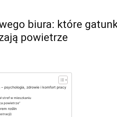
ego biura: które gatunk
czają powietrze
– psychologia, zdrowie i komfort pracy
ł stref w mieszkaniu
ca powietrze”
rem roślin
stracji)