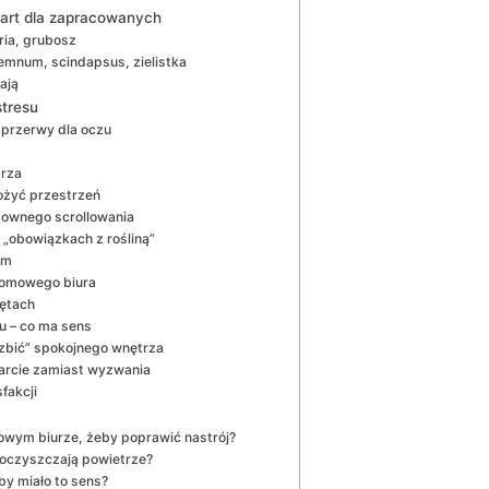
start dla zapracowanych
ria, grubosz
emnum, scindapsus, zielistka
ają
stresu
 przerwy dla oczu
trza
łożyć przestrzeń
sownego scrollowania
 „obowiązkach z rośliną”
ym
 domowego biura
zętach
u – co ma sens
rozbić” spokojnego wnętrza
sparcie zamiast wyzwania
fakcji
mowym biurze, żeby poprawić nastrój?
oczyszczają powietrze?
eby miało to sens?