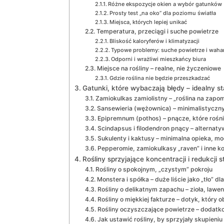
Różne ekspozycje okien a wybór gatunków
Prosty test „na oko” dla poziomu światła
Miejsca, których lepiej unikać
Temperatura, przeciągi i suche powietrze
Bliskość kaloryferów i klimatyzacji
Typowe problemy: suche powietrze i waha
Odporni i wrażliwi mieszkańcy biura
Miejsce na rośliny – realne, nie życzeniowe
Gdzie roślina nie będzie przeszkadzać
Gatunki, które wybaczają błędy – idealny s
Zamiokulkas zamiolistny – „roślina na zapom
Sansewieria (wężownica) – minimalistyczny 
Epipremnum (pothos) – pnącze, które rośn
Scindapsus i filodendron pnący – alternaty
Sukulenty i kaktusy – minimalna opieka, mo
Pepperomie, zamiokulkasy „raven” i inne 
Rośliny sprzyjające koncentracji i redukcji s
Rośliny o spokojnym, „czystym” pokroju
Monstera i spółka – duże liście jako „tło” dl
Rośliny o delikatnym zapachu – zioła, lawe
Rośliny o miękkiej fakturze – dotyk, który o
Rośliny oczyszczające powietrze – dodat
Jak ustawić rośliny, by sprzyjały skupieniu