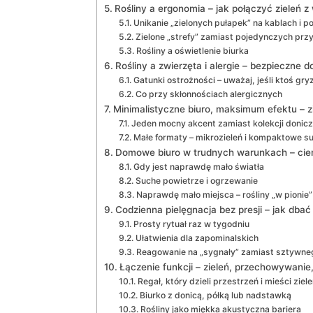
Rośliny a ergonomia – jak połączyć zieleń 
Unikanie „zielonych pułapek” na kablach i p
Zielone „strefy” zamiast pojedynczych pr
Rośliny a oświetlenie biurka
Rośliny a zwierzęta i alergie – bezpieczne 
Gatunki ostrożności – uważaj, jeśli ktoś gryz
Co przy skłonnościach alergicznych
Minimalistyczne biuro, maksimum efektu – zie
Jeden mocny akcent zamiast kolekcji donic
Małe formaty – mikrozieleń i kompaktowe s
Domowe biuro w trudnych warunkach – cie
Gdy jest naprawdę mało światła
Suche powietrze i ogrzewanie
Naprawdę mało miejsca – rośliny „w pionie”
Codzienna pielęgnacja bez presji – jak dbać
Prosty rytuał raz w tygodniu
Ułatwienia dla zapominalskich
Reagowanie na „sygnały” zamiast sztywneg
Łączenie funkcji – zieleń, przechowywanie,
Regał, który dzieli przestrzeń i mieści ziel
Biurko z donicą, półką lub nadstawką
Rośliny jako miękka akustyczna bariera