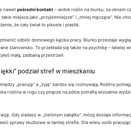
że nawet
pośredni kontakt
– widok roślin na biurku, za oknem c
 takie miejsca jako „przyjemniejsze” i „mniej męczące”. Nie chod
nie, że cały świat to piksele i plastik.
 zmienić odbiór domowego kącika pracy. Biurko przestaje wyglą
e stanowisko. To przekłada się także na psychikę – łatwiej wr
yłeś małą, zadbaną przestrzeń.
iękki” podział stref w mieszkaniu
między „pracuję” a „żyję” bardzo się rozmywają. Rośliny poma
ka roślina w rogu czy pnącze na półce potrafią wizualnie wydzi
ację. Gdy siadasz w „zielonym zakątku”, mózg dostaje informacj
tawić sprawy służbowe w tamtej strefie. Dla wielu osób pracujący