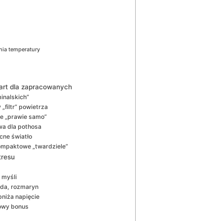
nia temperatury
tart dla zapracowanych
inalskich”
„filtr” powietrza
ie „prawie samo”
wa dla pothosa
cne światło
kompaktowe „twardziele”
tresu
a myśli
nda, rozmaryn
bniża napięcie
kowy bonus