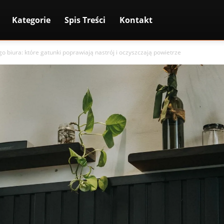
Kategorie
Spis Treści
Kontakt
 biura: które gatunki poprawiają nastrój i oczyszczają powietrze