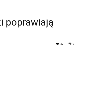
i poprawiają
52
0