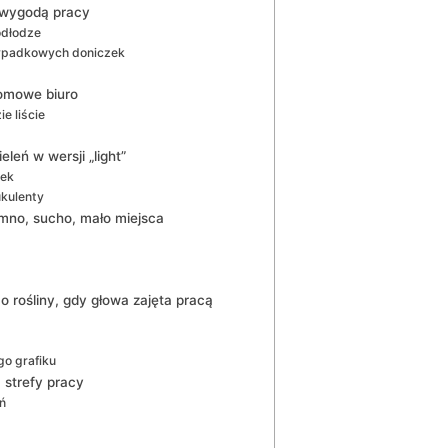
z wygodą pracy
odłodze
zypadkowych doniczek
domowe biuro
ie liście
leń w wersji „light”
zek
ukulenty
mno, sucho, mało miejsca
 o rośliny, gdy głowa zajęta pracą
o grafiku
 strefy pracy
eń