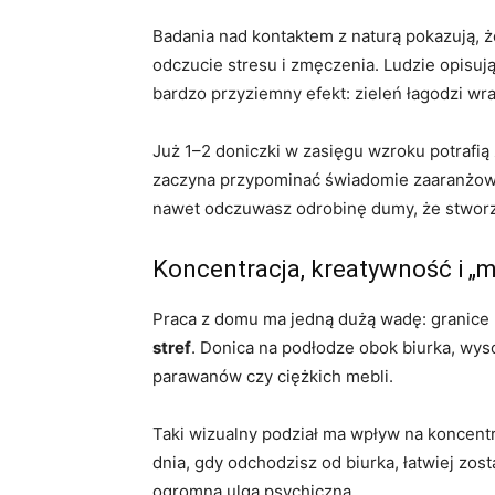
Badania nad kontaktem z naturą pokazują, 
odczucie stresu i zmęczenia. Ludzie opisują
bardzo przyziemny efekt: zieleń łagodzi wraże
Już 1–2 doniczki w zasięgu wzroku potrafią
zaczyna przypominać świadomie zaaranżowan
nawet odczuwasz odrobinę dumy, że stworz
Koncentracja, kreatywność i „m
Praca z domu ma jedną dużą wadę: granice 
stref
. Donica na podłodze obok biurka, wyso
parawanów czy ciężkich mebli.
Taki wizualny podział ma wpływ na koncentr
dnia, gdy odchodzisz od biurka, łatwiej zos
ogromna ulga psychiczna.