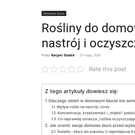
Domowe biuro
Rośliny do domow
nastrój i oczysz
Przez
Kacper Dudek
-
29 maja, 2026
Rate this post
Z tego artykuły dowiesz się:
Dlaczego zieleń w domowym biurze ma sens 
Wpływ roślin na nastrój i stres
Koncentracja, kreatywność i „miękki” podzia
Co naprawdę oznacza „roślina oczyszczają
Jak ocenić swoje domowe biuro przed wybo
Światło – klucz do sukcesu (i najmniejszej fru