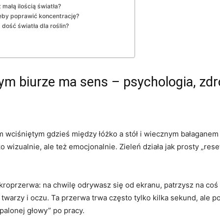
małą ilością światła?
eby poprawić koncentrację?
dość światła dla roślin?
m biurze ma sens – psychologia, zdr
 wciśniętym gdzieś między łóżko a stół i wiecznym bałaganem n
lko wizualnie, ale też emocjonalnie. Zieleń działa jak prosty „r
 mikroprzerwa: na chwilę odrywasz się od ekranu, patrzysz na co
warzy i oczu. Ta przerwa trwa często tylko kilka sekund, ale po
palonej głowy” po pracy.