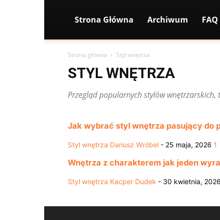
Strona Główna
Archiwum
FAQ
Strona główna
Styl wnętrza
STYL WNĘTRZA
Przegląd popularnych stylów wnętrzarskich, t
Jak wybrać styl wnętrza pasujący do 
Styl wnętrza
Dariusz Wróbel
-
25 maja, 2026
1
Wnętrza z charakterem jak jeden wyra
Styl wnętrza
Kacper Dudek
-
30 kwietnia, 202