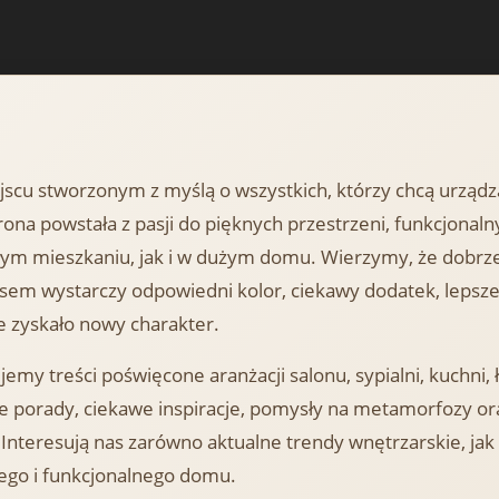
jscu stworzonym z myślą o wszystkich, którzy chcą urząd
ona powstała z pasji do pięknych przestrzeni, funkcjonalny
m mieszkaniu, jak i w dużym domu. Wierzymy, że dobrze
asem wystarczy odpowiedni kolor, ciekawy dodatek, lepsz
e zyskało nowy charakter.
emy treści poświęcone aranżacji salonu, sypialni, kuchni,
e porady, ciekawe inspiracje, pomysły na metamorfozy or
Interesują nas zarówno aktualne trendy wnętrzarskie, ja
ego i funkcjonalnego domu.