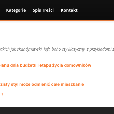
Kategorie
Spis Treści
Kontakt
akich jak skandynawski, loft, boho czy klasyczny, z przykładami
planu dnia budżetu i etapu życia domowników
zisty styl może odmienić całe mieszkanie
6
1