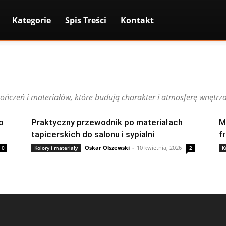
Kategorie
Spis Treści
Kontakt
ńczeń i materiałów, które budują charakter i atmosferę wnętrza
o
Praktyczny przewodnik po materiałach
M
tapicerskich do salonu i sypialni
f
Oskar Olszewski
-
10 kwietnia, 2026
0
Kolory i materiały
2
K