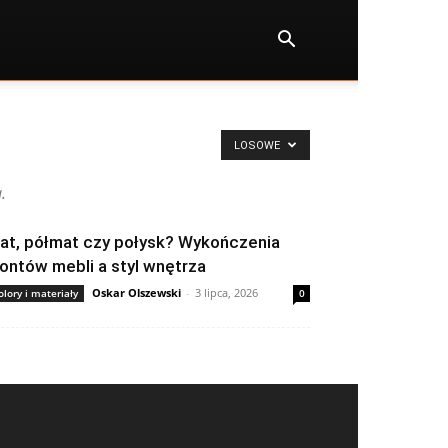
LOSOWE
.
at, półmat czy połysk? Wykończenia
rontów mebli a styl wnętrza
Oskar Olszewski
-
3 lipca, 2026
olory i materiały
0