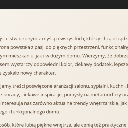
jscu stworzonym z myślą o wszystkich, którzy chcą urząd
ona powstała z pasji do pięknych przestrzeni, funkcjonalny
m mieszkaniu, jak i w dużym domu. Wierzymy, że dobrze
asem wystarczy odpowiedni kolor, ciekawy dodatek, lepsz
e zyskało nowy charakter.
emy treści poświęcone aranżacji salonu, sypialni, kuchni,
e porady, ciekawe inspiracje, pomysły na metamorfozy or
Interesują nas zarówno aktualne trendy wnętrzarskie, ja
ego i funkcjonalnego domu.
osób, które lubią piękne wnętrza, ale cenią też praktyczne