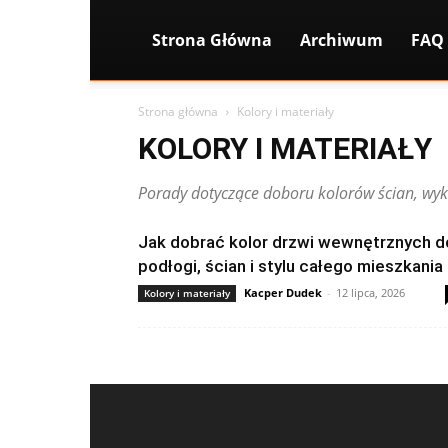
Strona Główna
Archiwum
FAQ
Strona główna
Kolory i materiały
KOLORY I MATERIAŁY
Porady dotyczące doboru kolorów ścian, wyko
Jak dobrać kolor drzwi wewnętrznych d
podłogi, ścian i stylu całego mieszkania
Kacper Dudek
-
12 lipca, 2026
Kolory i materiały